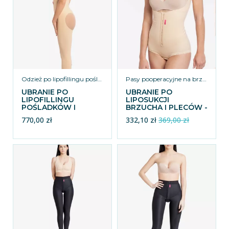
Odzież po lipofillingu pośladków
Pasy pooperacyjne na brzuch
UBRANIE PO
UBRANIE PO
LIPOFILLINGU
LIPOSUKCJI
POŚLADKÓW I
BRZUCHA I PLECÓW -
BRAZYLIJSKIM
REV.1352
770,00 zł
332,10 zł
369,00 zł
LIFTINGU
POŚLADKÓW Z
WIĘKSZYMI
OTWORAMI, WYŻSZE
Z TYŁU - REV.0408