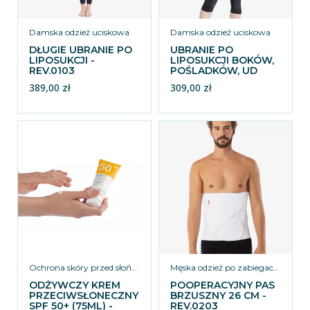
Damska odzież uciskowa
Damska odzież uciskowa
DŁUGIE UBRANIE PO
UBRANIE PO
LIPOSUKCJI -
LIPOSUKCJI BOKÓW,
REV.0103
POŚLADKÓW, UD
ORAZ KOLAN -
389,00 zł
309,00 zł
REV.0102
Ochrona skóry przed słońcem
Męska odzież po zabiegach łączonych
ODŻYWCZY KREM
POOPERACYJNY PAS
PRZECIWSŁONECZNY
BRZUSZNY 26 CM -
SPF 50+ (75ML) -
REV.0203