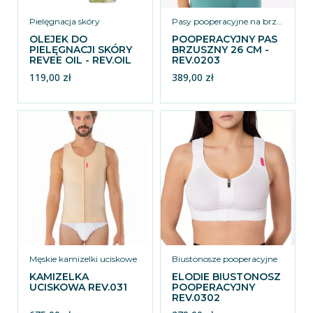
Pielęgnacja skóry
Pasy pooperacyjne na brzuch
OLEJEK DO
POOPERACYJNY PAS
PIELĘGNACJI SKÓRY
BRZUSZNY 26 CM -
REVEE OIL - REV.OIL
REV.0203
119,00 zł
389,00 zł
Męskie kamizelki uciskowe
Biustonosze pooperacyjne
KAMIZELKA
ELODIE BIUSTONOSZ
UCISKOWA REV.031
POOPERACYJNY
REV.0302