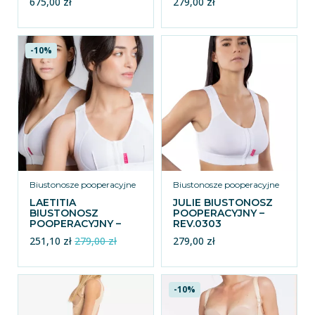
675,00 zł
279,00 zł
-10%
Biustonosze pooperacyjne
Biustonosze pooperacyjne
LAETITIA
JULIE BIUSTONOSZ
BIUSTONOSZ
POOPERACYJNY –
POOPERACYJNY –
REV.0303
REV.0301
251,10 zł
279,00 zł
279,00 zł
-10%