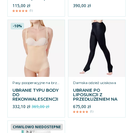
REV.SUN50
115,00 zł
390,00 zł
(1)
-10%
Pasy pooperacyjne na brzuch
Damska odzież uciskowa
UBRANIE TYPU BODY
UBRANIE PO
DO
LIPOSUKCJI Z
REKONWALESCENCJI
PRZEDŁUŻENIEM NA
PO PLASTYCE
STOPY - REV.0109
332,10 zł
369,00 zł
675,00 zł
BRZUCHA - REV1351
(1)
CHWILOWO NIEDOSTEPNE