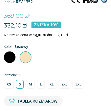
REV.1352
Indeks:
369,00 zł
332,10 zł
ZNIŻKA 10%
Najniższa cena w ciągu 30 dni:
332,10 zł
Kolor:
Beżowy
Czarny
Beżowy
Rozmiar:
S
XS
S
M
L
XL
2XL
3XL
TABELA ROZMIARÓW