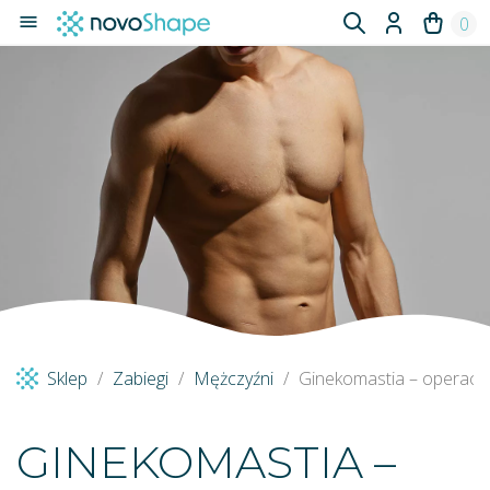

0
Sklep
Zabiegi
Mężczyźni
Ginekomastia – operacje 
GINEKOMASTIA –