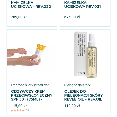
KAMIZELKA
KAMIZELKA
UCISKOWA - REV.030
UCISKOWA REV.031
289,00 zł
675,00 zł
Ochrona skóry przed słońcem
Pielęgnacja skóry
ODŻYWCZY KREM
OLEJEK DO
PRZECIWSŁONECZNY
PIELĘGNACJI SKÓRY
SPF 50+ (75ML) -
REVEE OIL - REV.OIL
REV.SUN50
115,00 zł
119,00 zł
(1)