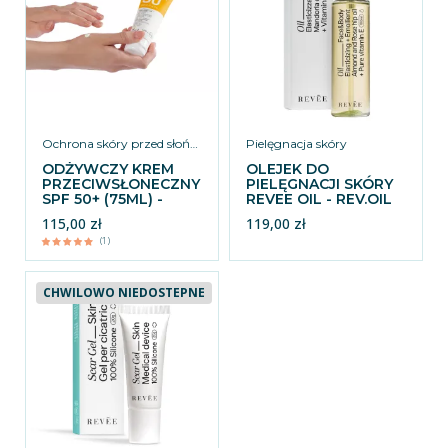
Ochrona skóry przed słońcem
Pielęgnacja skóry
ODŻYWCZY KREM
OLEJEK DO
PRZECIWSŁONECZNY
PIELĘGNACJI SKÓRY
SPF 50+ (75ML) -
REVEE OIL - REV.OIL
REV.SUN50
115,00 zł
119,00 zł
(1)
CHWILOWO NIEDOSTEPNE