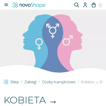

0
Sklep
Zabiegi
Osoby transpłciowe
Kobieta → Męż
KOBIETA →