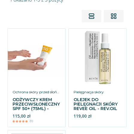
Ochrona skóry przed słońcem
Pielęgnacja skóry
ODŻYWCZY KREM
OLEJEK DO
PRZECIWSŁONECZNY
PIELĘGNACJI SKÓRY
SPF 50+ (75ML) -
REVEE OIL - REV.OIL
REV.SUN50
115,00 zł
119,00 zł
(1)