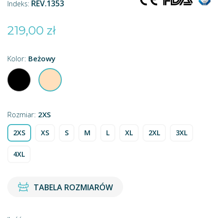
REV.1353
Indeks:
219,00 zł
Kolor:
Beżowy
Czarny
Beżowy
Rozmiar:
2XS
2XS
XS
S
M
L
XL
2XL
3XL
4XL
TABELA ROZMIARÓW