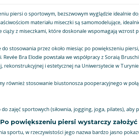
niu piersi o sportowym, bezszwowym wyglądzie idealnie dop
 właściwościom materiału miseczki są samomodelujące, ideal
ie ciąży z miseczkami, które doskonale wspomagają wzrost pi
do stosowania przez około miesiąc po powiększeniu piersi,
 Revée Bra Elodie powstała we współpracy z Soraią Bruschi 
, rekonstrukcyjnej i estetycznej na Uniwersytecie w Turynie
amy również stosowanie biustonosza pooperacyjnego w połą
o zajęć sportowych (siłownia, jogging, joga, pilates), aby
powiększeniu piersi wystarczy założyć 
ia sportu, w rzeczywistości jego nazwa bardzo jasno pokaz