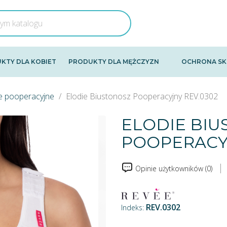
KTY DLA KOBIET
PRODUKTY DLA MĘŻCZYZN
OCHRONA SK
e pooperacyjne
Elodie Biustonosz Pooperacyjny REV.0302
ELODIE BI
POOPERACYJ
Opinie użytkowników (0)
REV.0302
Indeks: