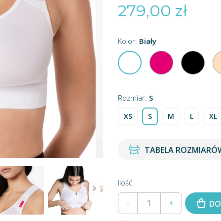
279,00 zł
Kolor:
Biały
Fuksja
Czar
Biały
Rozmiar:
S
XS
S
M
L
XL
TABELA ROZMIARÓ
Ilość
-
+
DO