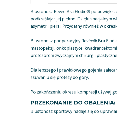
Biustonosz Revée Bra Elodie® po powiększe
podkreślając jej piękno. Dzięki specjalnym
asymetrii piersi. Przydatny również w okres
Biustonosz pooperacyjny Revée® Bra Elodie 
mastopeksji, onkoplastyce, kwadrancektomii.
profesorem zwyczajnym chirurgii plastycznej
Dla lepszego i prawidłowego gojenia zalec
zsuwaniu się protezy do góry.
Po zakończeniu okresu kompresji używaj go d
PRZEKONANIE DO OBALENIA: Po 
Biustonosz sportowy nadaje się do uprawian