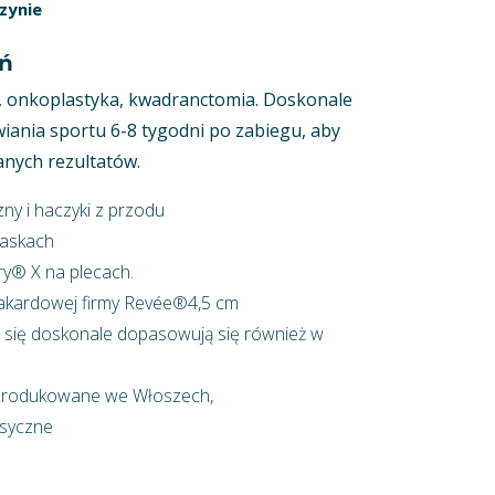
zynie
ń
, onkoplastyka, kwadranctomia. Doskonale
iania sportu 6-8 tygodni po zabiegu, aby
nych rezultatów.
ny i haczyki z przodu
paskach
ry® X na plecach.
żakardowej firmy Revée®4,5 cm
 się doskonale dopasowują się również w
yprodukowane we Włoszech,
ksyczne