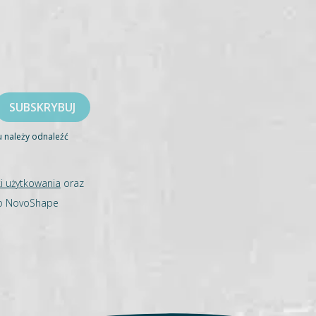
u należy odnaleźć
i użytkowania
oraz
go NovoShape