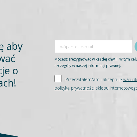
ię aby
wać
Możesz zrezygnować w każdej chwili. W tym cel
szczegóły w naszej informacji prawnej.
je o
ach!
Przeczytałem/am i akceptuję
warunk
politykę prywatności
sklepu internetowe