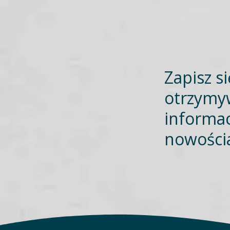
Zapisz s
otrzymy
informac
nowości